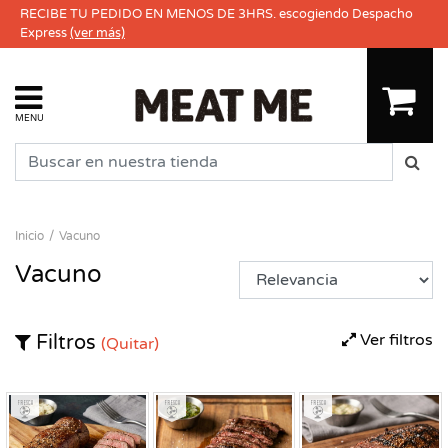
RECIBE TU PEDIDO EN MENOS DE 3HRS. escogiendo Despacho
Express
(ver más)
MENU
Inicio
Vacuno
Vacuno
Ver filtros
Filtros
(Quitar)
Fresco
Fresco
Fresco