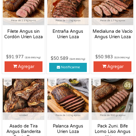
Pieza de 2.3 kg aprox
Pieza de 1.1 kg aprox
Pieza de 1.7 kg aprox
Filete Angus sin
Entraña Angus
Medialuna de Vacío
Cordón Urien Loza
Urien Loza
Angus Urien Loza
$91.977
$50.983
$50.589
($39.990/Kg)
($29.990/Kg)
($45.990/Kg)
Agregar
Agregar
Notificarme
Congelado
Fresco
Fresco
Unidad
Pieza de 1.0 kg aprox
Pieza de 500 gr aprox
Asado de Tira
Palanca Angus
Pack 2uni. Bife
Angus Banderita
Urien Loza
Lomo Liso Angus