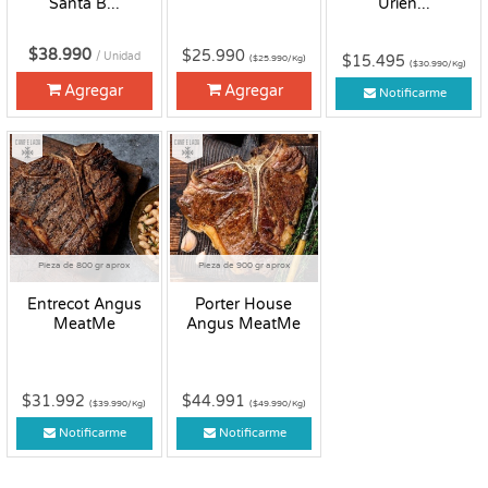
Santa B...
Urien...
$38.990
$25.990
/ Unidad
$15.495
($25.990/Kg)
($30.990/Kg)
Agregar
Agregar
Notificarme
Congelado
Congelado
Pieza de 800 gr aprox
Pieza de 900 gr aprox
Entrecot Angus
Porter House
MeatMe
Angus MeatMe
$31.992
$44.991
($39.990/Kg)
($49.990/Kg)
Notificarme
Notificarme