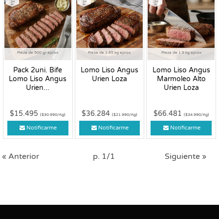
Pieza de 500 gr aprox
Pieza de 1.65 kg aprox
Pieza de 1.9 kg aprox
Pack 2uni. Bife
Lomo Liso Angus
Lomo Liso Angus
Lomo Liso Angus
Urien Loza
Marmoleo Alto
Urien...
Urien Loza
$15.495
$36.284
$66.481
($30.990/Kg)
($21.990/Kg)
($34.990/Kg)
Notificarme
Notificarme
Notificarme
« Anterior
p. 1/1
Siguiente »