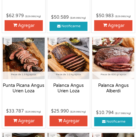
$62.979
$50.983
$50.589
($29.990/Kg)
($29.990/Kg)
($45.990/Kg)
Agregar
Agregar
Notificarme
Fresco
Fresco
Fresco
Pieza de 1.3 kg aprox
Pieza de 1.0 kg aprox
Pieza de 600 gr aprox
Punta Picana Angus
Palanca Angus
Palanca Angus
Urien Loza
Urien Loza
Alberdi
$33.787
$25.990
$10.794
($25.990/Kg)
($25.990/Kg)
($17.990/Kg)
Agregar
Agregar
Notificarme
Fresco
Fresco
Fresco