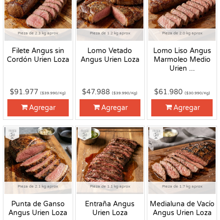
Pieza de 2.3 kg aprox
Pieza de 1.2 kg aprox
Pieza de 2.0 kg aprox
Filete Angus sin
Lomo Vetado
Lomo Liso Angus
Cordón Urien Loza
Angus Urien Loza
Marmoleo Medio
Urien ...
$91.977
$47.988
$61.980
($39.990/Kg)
($39.990/Kg)
($30.990/Kg)
Agregar
Agregar
Agregar
Fresco
Fresco
Fresco
Pieza de 2.1 kg aprox
Pieza de 1.1 kg aprox
Pieza de 1.7 kg aprox
Punta de Ganso
Entraña Angus
Medialuna de Vacío
Angus Urien Loza
Urien Loza
Angus Urien Loza