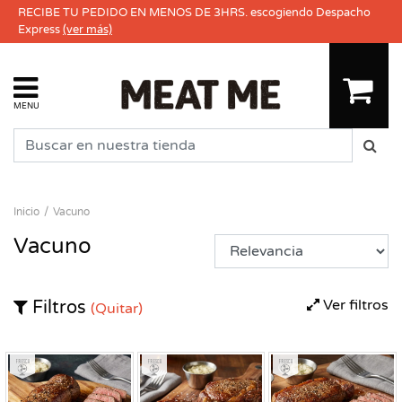
RECIBE TU PEDIDO EN MENOS DE 3HRS. escogiendo Despacho
Express
(ver más)
MENU
Inicio
Vacuno
Vacuno
Ver filtros
Filtros
(Quitar)
Fresco
Fresco
Fresco