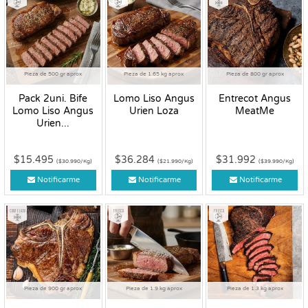
Pieza de 500 gr aprox
Pieza de 1.65 kg aprox
Pieza de 800 gr aprox
Pack 2uni. Bife
Lomo Liso Angus
Entrecot Angus
Lomo Liso Angus
Urien Loza
MeatMe
Urien...
$15.495
$36.284
$31.992
($30.990/Kg)
($21.990/Kg)
($39.990/Kg)
Notificarme
Notificarme
Notificarme
Congelado
Fresco
Fresco
Pieza de 900 gr aprox
Pieza de 1.9 kg aprox
Pieza de 1.3 kg aprox