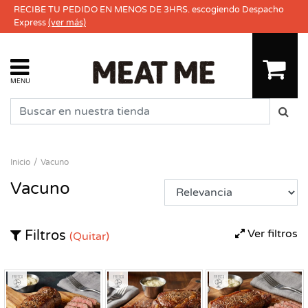
RECIBE TU PEDIDO EN MENOS DE 3HRS. escogiendo Despacho
Express
(ver más)
MENU
Inicio
Vacuno
Vacuno
Ver filtros
Filtros
(Quitar)
Fresco
Fresco
Fresco