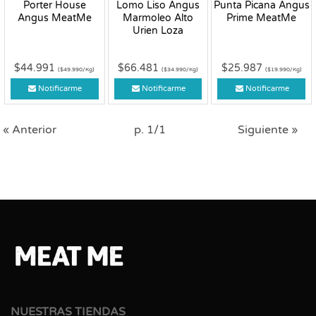
Porter House
Lomo Liso Angus
Punta Picana Angus
Angus MeatMe
Marmoleo Alto
Prime MeatMe
Urien Loza
$44.991
$66.481
$25.987
($49.990/Kg)
($34.990/Kg)
($19.990/Kg)
Notificarme
Notificarme
Notificarme
« Anterior
p. 1/1
Siguiente »
NUESTRAS TIENDAS