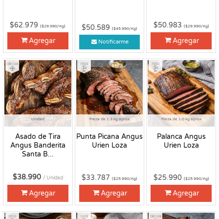
$62.979
$50.983
$50.589
($29.990/Kg)
($29.990/Kg)
($45.990/Kg)
Agregar
Agregar
Notificarme
Congelado
Fresco
Fresco
Unidad
Pieza de 1.3 kg aprox
Pieza de 1.0 kg aprox
Asado de Tira
Punta Picana Angus
Palanca Angus
Angus Banderita
Urien Loza
Urien Loza
Santa B...
$38.990
$33.787
$25.990
/ Unidad
($25.990/Kg)
($25.990/Kg)
Agregar
Agregar
Agregar
Fresco
Fresco
Congelado