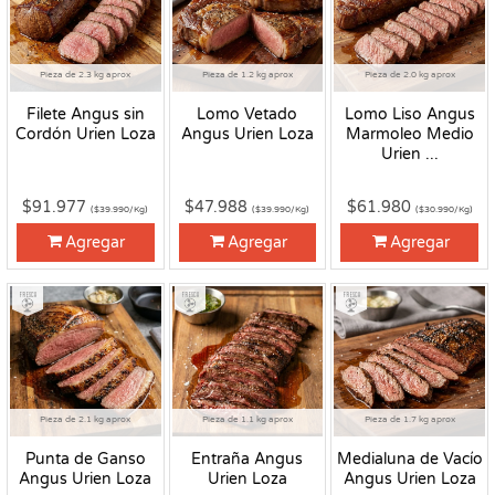
Pieza de 2.3 kg aprox
Pieza de 1.2 kg aprox
Pieza de 2.0 kg aprox
Filete Angus sin
Lomo Vetado
Lomo Liso Angus
Cordón Urien Loza
Angus Urien Loza
Marmoleo Medio
Urien ...
$91.977
$47.988
$61.980
($39.990/Kg)
($39.990/Kg)
($30.990/Kg)
Agregar
Agregar
Agregar
Fresco
Fresco
Fresco
Pieza de 2.1 kg aprox
Pieza de 1.1 kg aprox
Pieza de 1.7 kg aprox
Punta de Ganso
Entraña Angus
Medialuna de Vacío
Angus Urien Loza
Urien Loza
Angus Urien Loza