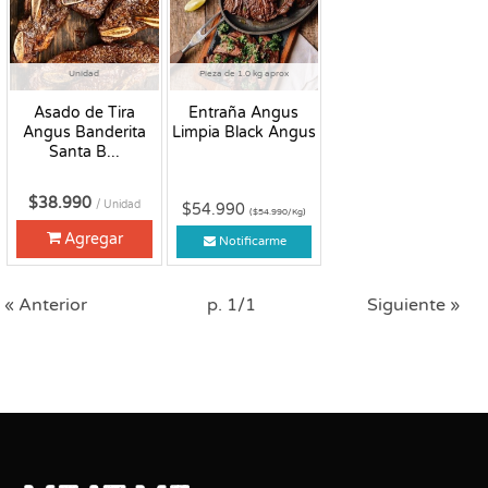
Unidad
Pieza de 1.0 kg aprox
Asado de Tira
Entraña Angus
Angus Banderita
Limpia Black Angus
Santa B...
$38.990
/ Unidad
$54.990
($54.990/Kg)
Agregar
Notificarme
« Anterior
p. 1/1
Siguiente »