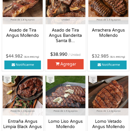
Pieza de 1.8 kg aprox
Unidad
Pieza de 1.5 kg aprox
Asado de Tira
Asado de Tira
Arrachera Angus
Angus Mollendo
Angus Banderita
Mollendo
Santa B...
$38.990
/ Unidad
$44.982
$32.985
($24.990/Kg)
($21.990/Kg)
Agregar
Notificarme
Notificarme
Fresco
Fresco
Fresco
Pieza de 1.0 kg aprox
Pieza de 1.5 kg aprox
Pieza de 1.4 kg aprox
Entraña Angus
Lomo Liso Angus
Lomo Vetado
Limpia Black Angus
Mollendo
Angus Mollendo