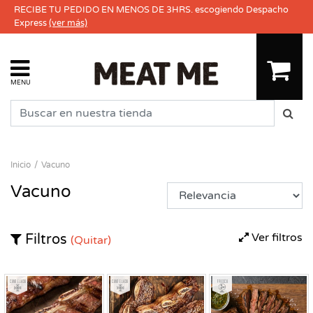
RECIBE TU PEDIDO EN MENOS DE 3HRS. escogiendo Despacho
Express
(ver más)
MENU
Inicio
Vacuno
Vacuno
Ver filtros
Filtros
(Quitar)
Congelado
Congelado
Fresco