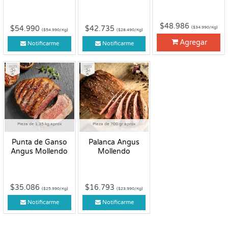
$48.986
$54.990
$42.735
($34.990/Kg)
($54.990/Kg)
($28.490/Kg)
Agregar
Notificarme
Notificarme
Fresco
Fresco
Pieza de 1.35 kg aprox
Pieza de 700 gr aprox
Punta de Ganso
Palanca Angus
Angus Mollendo
Mollendo
$35.086
$16.793
($25.990/Kg)
($23.990/Kg)
Notificarme
Notificarme