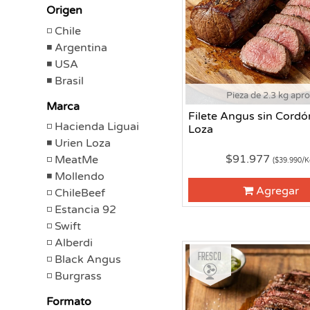
Origen
Chile
Argentina
USA
Brasil
Pieza de 2.3 kg apr
Marca
Filete Angus sin Cordó
Hacienda Liguai
Loza
Urien Loza
$91.977
MeatMe
($39.990/K
Mollendo
Agregar
ChileBeef
Estancia 92
Swift
Alberdi
Fresco
Black Angus
Burgrass
Formato