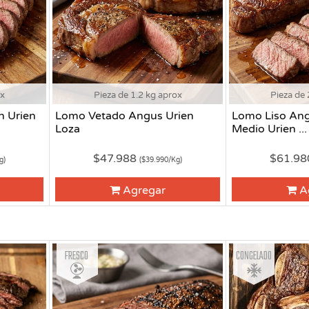
ox
Pieza de 1.2 kg aprox
Pieza de 
n Urien
Lomo Vetado Angus Urien
Lomo Liso An
Loza
Medio Urien ...
$47.988
$61.9
g)
($39.990/Kg)
Agregar
A
Fresco
Congelado