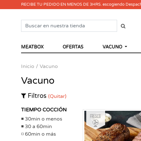
RECIBE TU PEDIDO EN MENOS DE 3HRS. escogiendo Despac
MEATBOX
OFERTAS
VACUNO
Inicio
Vacuno
Vacuno
Filtros
(Quitar)
TIEMPO COCCIÓN
Fresco
30min o menos
30 a 60min
60min o más