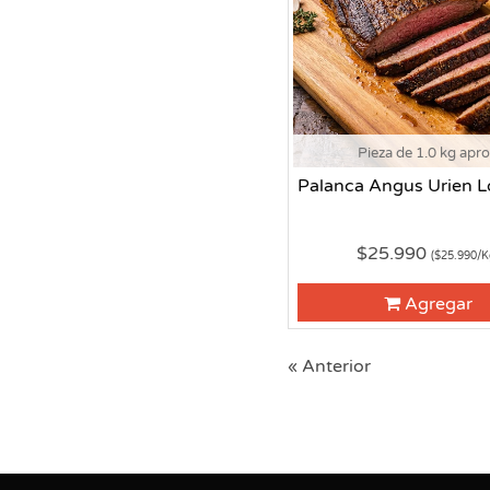
Pieza de 1.0 kg apr
Palanca Angus Urien L
$25.990
($25.990/K
Agregar
« Anterior