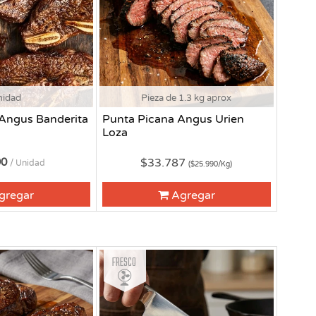
nidad
Pieza de 1.3 kg aprox
 Angus Banderita
Punta Picana Angus Urien
Loza
90
$33.787
/ Unidad
($25.990/Kg)
gregar
Agregar
Fresco