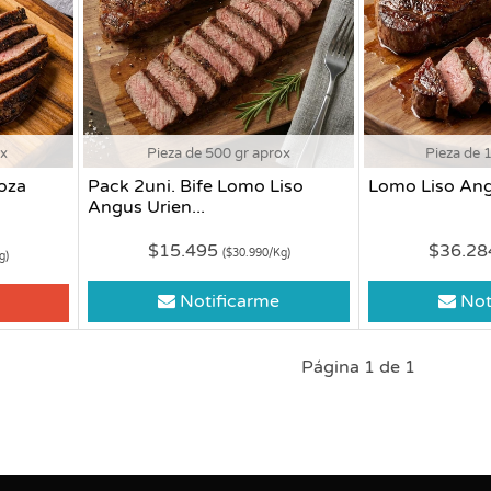
ox
Pieza de 500 gr aprox
Pieza de 
oza
Pack 2uni. Bife Lomo Liso
Lomo Liso Ang
Angus Urien...
$15.495
$36.2
($30.990/Kg)
g)
Notificarme
Not
Página 1 de 1