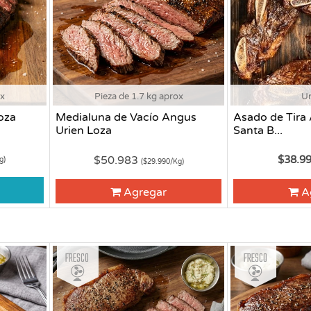
ox
Pieza de 1.7 kg aprox
U
oza
Medialuna de Vacío Angus
Asado de Tira
Urien Loza
Santa B...
$50.983
$38.9
g)
($29.990/Kg)
Agregar
A
Fresco
Fresco