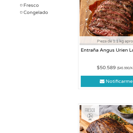
Fresco
Congelado
Pieza de 1.1 kg apr
Entraña Angus Urien L
$50.589
($45.990/K
Notificarme
Fresco