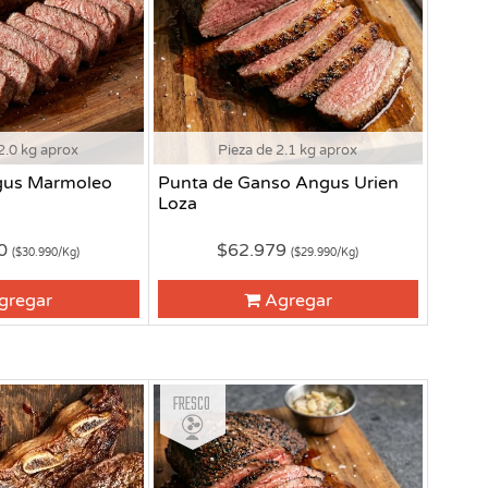
2.0 kg aprox
Pieza de 2.1 kg aprox
gus Marmoleo
Punta de Ganso Angus Urien
Loza
80
$62.979
($30.990/Kg)
($29.990/Kg)
gregar
Agregar
Fresco