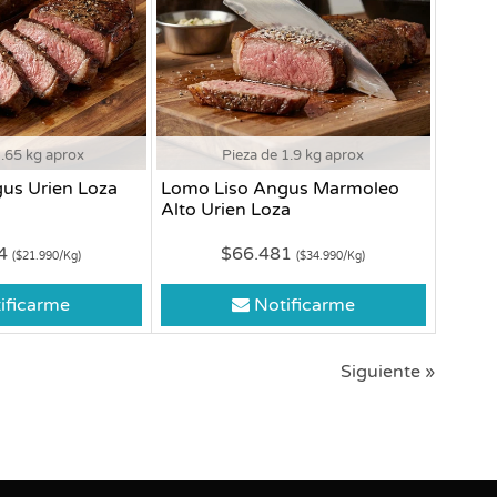
1.65 kg aprox
Pieza de 1.9 kg aprox
us Urien Loza
Lomo Liso Angus Marmoleo
Alto Urien Loza
84
$66.481
($21.990/Kg)
($34.990/Kg)
ificarme
Notificarme
Siguiente »