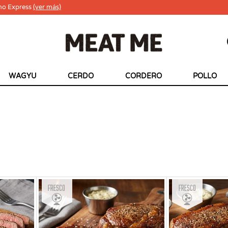
ho Express
(ver más)
WAGYU
CERDO
CORDERO
POLLO
Fresco
Fresco