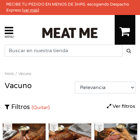
RECIBE TU PEDIDO EN MENOS DE 3HRS. escogiendo Despacho
Express
(ver más)
MENU
Inicio
Vacuno
Vacuno
Ver filtros
Filtros
(Quitar)
Fresco
Fresco
Fresco