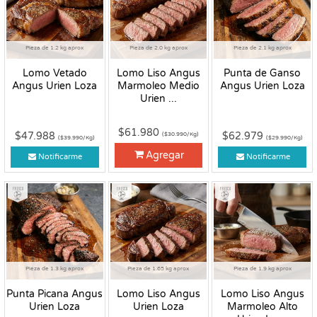
Pieza de 1.2 kg aprox
Pieza de 2.0 kg aprox
Pieza de 2.1 kg aprox
Lomo Vetado
Lomo Liso Angus
Punta de Ganso
Angus Urien Loza
Marmoleo Medio
Angus Urien Loza
Urien ...
$61.980
$47.988
$62.979
($30.990/Kg)
($39.990/Kg)
($29.990/Kg)
Agregar
Notificarme
Notificarme
Fresco
Fresco
Fresco
Pieza de 1.3 kg aprox
Pieza de 1.65 kg aprox
Pieza de 1.9 kg aprox
Punta Picana Angus
Lomo Liso Angus
Lomo Liso Angus
Urien Loza
Urien Loza
Marmoleo Alto