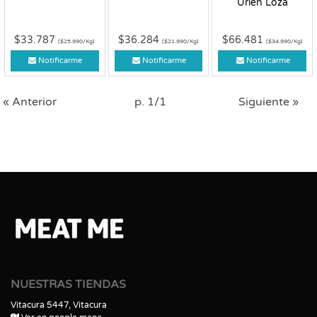
Urien Loza
$33.787
$36.284
$66.481
($25.990/Kg)
($21.990/Kg)
($34.990/Kg)
Notificarme
Notificarme
Notificarme
« Anterior
p. 1/1
Siguiente »
NUESTRAS TIENDAS
Vitacura 5447, Vitacura