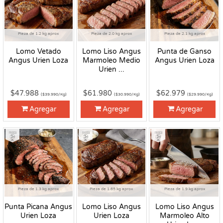
Pieza de 1.2 kg aprox
Pieza de 2.0 kg aprox
Pieza de 2.1 kg aprox
Lomo Vetado
Lomo Liso Angus
Punta de Ganso
Angus Urien Loza
Marmoleo Medio
Angus Urien Loza
Urien ...
$47.988
$61.980
$62.979
($39.990/Kg)
($30.990/Kg)
($29.990/Kg)
Agregar
Agregar
Agregar
Fresco
Fresco
Fresco
Pieza de 1.3 kg aprox
Pieza de 1.65 kg aprox
Pieza de 1.9 kg aprox
Punta Picana Angus
Lomo Liso Angus
Lomo Liso Angus
Urien Loza
Urien Loza
Marmoleo Alto