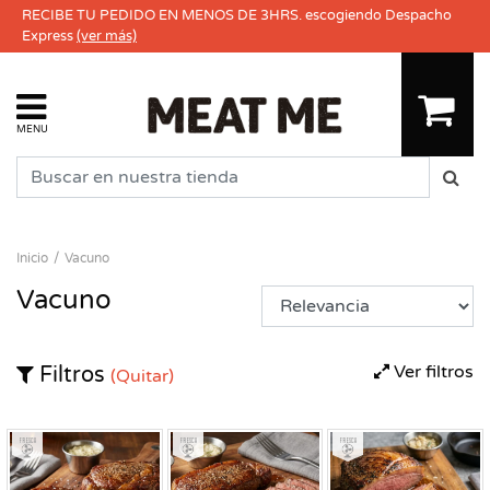
RECIBE TU PEDIDO EN MENOS DE 3HRS. escogiendo Despacho
Express
(ver más)
MENU
Inicio
Vacuno
Vacuno
Ver filtros
Filtros
(Quitar)
Fresco
Fresco
Fresco