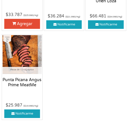
Urien Loza
$33.787
$36.284
$66.481
($25.990/Kg)
($21.990/Kg)
($34.990/Kg)
Agregar
Notificarme
Notificarme
Fresco
Pieza de 1.3 kg aprox
Punta Picana Angus
Prime MeatMe
$25.987
($19.990/Kg)
Notificarme