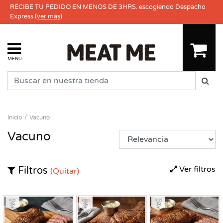
RECIBE TU PEDIDO EN MENOS DE 3HRS. escogiendo Despacho
Express
(ver más)
MENU
Inicio
Vacuno
Vacuno
Ver filtros
Filtros
(Quitar)
Fresco
Fresco
Fresco