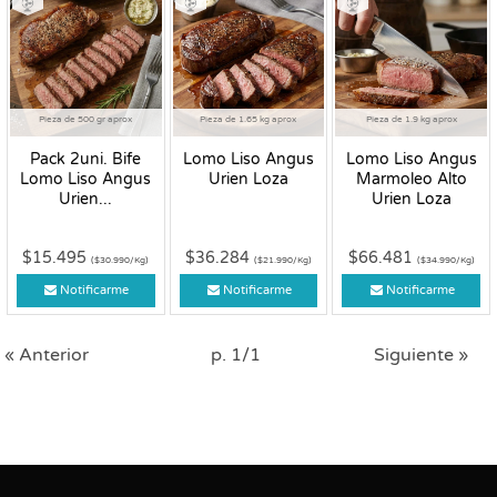
Pieza de 500 gr aprox
Pieza de 1.65 kg aprox
Pieza de 1.9 kg aprox
Pack 2uni. Bife
Lomo Liso Angus
Lomo Liso Angus
Lomo Liso Angus
Urien Loza
Marmoleo Alto
Urien...
Urien Loza
$15.495
$36.284
$66.481
($30.990/Kg)
($21.990/Kg)
($34.990/Kg)
Notificarme
Notificarme
Notificarme
« Anterior
p. 1/1
Siguiente »