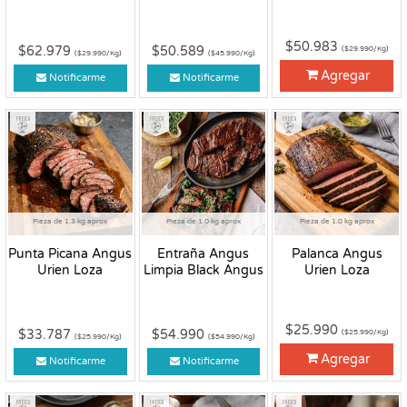
$50.983
$62.979
$50.589
($29.990/Kg)
($29.990/Kg)
($45.990/Kg)
Agregar
Notificarme
Notificarme
Fresco
Fresco
Fresco
Pieza de 1.3 kg aprox
Pieza de 1.0 kg aprox
Pieza de 1.0 kg aprox
Punta Picana Angus
Entraña Angus
Palanca Angus
Urien Loza
Limpia Black Angus
Urien Loza
$25.990
$33.787
$54.990
($25.990/Kg)
($25.990/Kg)
($54.990/Kg)
Agregar
Notificarme
Notificarme
Fresco
Fresco
Fresco