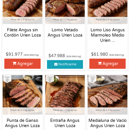
Pieza de 2.3 kg aprox
Pieza de 1.2 kg aprox
Pieza de 2.0 kg aprox
Filete Angus sin
Lomo Vetado
Lomo Liso Angus
Cordón Urien Loza
Angus Urien Loza
Marmoleo Medio
Urien ...
$91.977
$61.980
$47.988
($39.990/Kg)
($30.990/Kg)
($39.990/Kg)
Agregar
Agregar
Notificarme
Fresco
Fresco
Fresco
Pieza de 2.1 kg aprox
Pieza de 1.1 kg aprox
Pieza de 1.7 kg aprox
Punta de Ganso
Entraña Angus
Medialuna de Vacío
Angus Urien Loza
Urien Loza
Angus Urien Loza