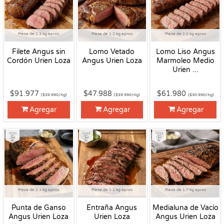
Pieza de 2.3 kg aprox
Pieza de 1.2 kg aprox
Pieza de 2.0 kg aprox
Filete Angus sin
Lomo Vetado
Lomo Liso Angus
Cordón Urien Loza
Angus Urien Loza
Marmoleo Medio
Urien ...
$91.977
$47.988
$61.980
($39.990/Kg)
($39.990/Kg)
($30.990/Kg)
Agregar
Agregar
Agregar
Fresco
Fresco
Fresco
Pieza de 2.1 kg aprox
Pieza de 1.1 kg aprox
Pieza de 1.7 kg aprox
Punta de Ganso
Entraña Angus
Medialuna de Vacío
Angus Urien Loza
Urien Loza
Angus Urien Loza