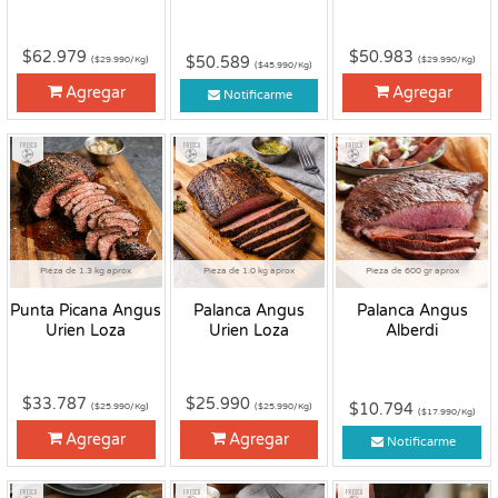
$62.979
$50.983
$50.589
($29.990/Kg)
($29.990/Kg)
($45.990/Kg)
Agregar
Agregar
Notificarme
Fresco
Fresco
Fresco
Pieza de 1.3 kg aprox
Pieza de 1.0 kg aprox
Pieza de 600 gr aprox
Punta Picana Angus
Palanca Angus
Palanca Angus
Urien Loza
Urien Loza
Alberdi
$33.787
$25.990
$10.794
($25.990/Kg)
($25.990/Kg)
($17.990/Kg)
Agregar
Agregar
Notificarme
Fresco
Fresco
Fresco