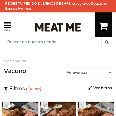
RECIBE TU PEDIDO EN MENOS DE 3HRS. escogiendo Despacho
Express
(ver más)
MENU
Inicio
Vacuno
Vacuno
Ver filtros
Filtros
(Quitar)
Fresco
Fresco
Fresco