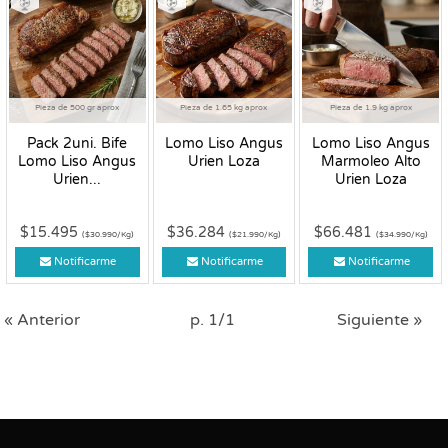
Pieza de 500 gr aprox
Pieza de 1.65 kg aprox
Pieza de 1.9 kg aprox
Pack 2uni. Bife
Lomo Liso Angus
Lomo Liso Angus
Lomo Liso Angus
Urien Loza
Marmoleo Alto
Urien...
Urien Loza
$15.495
$36.284
$66.481
($30.990/Kg)
($21.990/Kg)
($34.990/Kg)
Notificarme
Notificarme
Notificarme
« Anterior
p. 1/1
Siguiente »