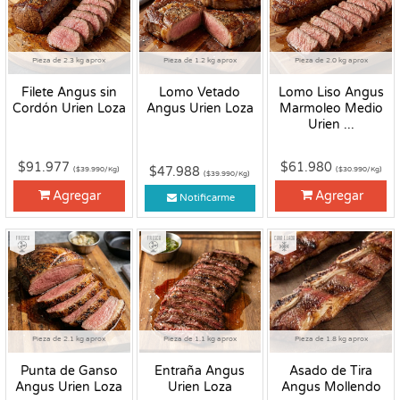
Pieza de 2.3 kg aprox
Pieza de 1.2 kg aprox
Pieza de 2.0 kg aprox
Filete Angus sin
Lomo Vetado
Lomo Liso Angus
Cordón Urien Loza
Angus Urien Loza
Marmoleo Medio
Urien ...
$91.977
$61.980
$47.988
($39.990/Kg)
($30.990/Kg)
($39.990/Kg)
Agregar
Agregar
Notificarme
Fresco
Fresco
Congelado
Pieza de 2.1 kg aprox
Pieza de 1.1 kg aprox
Pieza de 1.8 kg aprox
Punta de Ganso
Entraña Angus
Asado de Tira
Angus Urien Loza
Urien Loza
Angus Mollendo