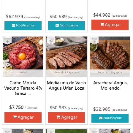
$44.982
$62.979
$50.589
($24.990/Kg)
($29.990/Kg)
($45.990/Kg)
Agregar
Notificarme
Notificarme
Congelado
Fresco
Fresco
Unidad
Pieza de 1.7 kg aprox
Pieza de 1.5 kg aprox
Carne Molida
Medialuna de Vacío
Arrachera Angus
Vacuno Tártaro 4%
Angus Urien Loza
Mollendo
Grasa ...
$7.750
$50.983
/ Unidad
$32.985
($29.990/Kg)
($21.990/Kg)
Agregar
Agregar
Notificarme
Fresco
Fresco
Fresco