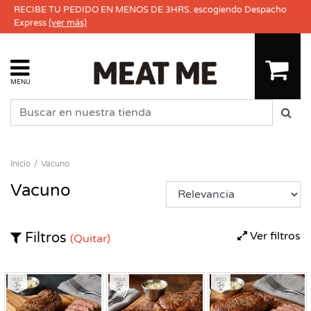
RECIBE TU PEDIDO EN MENOS DE 3HRS. escogiendo Despacho
Express
(ver más)
MENU
Inicio
Vacuno
Vacuno
Ver filtros
Filtros
(Quitar)
Fresco
Fresco
Fresco