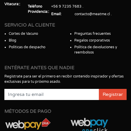
Vitacura:
Teléfono
+56 9 7235 7683
Providencia:
Email
contacto@meatme.cl
SERVICIO AL CLIENTE
Cortes de Vacuno
Preguntas frecuentes
Blog
Regalos corporativos
Políticas de despacho
Política de devoluciones y
reembolsos
ENTÉRATE ANTES QUE NADIE
Regístrate para ser el primero en recibir contenido inspirador y ofertas
exclusivas para tu próximo asado.
Registrar
MÉTODOS DE PAGO