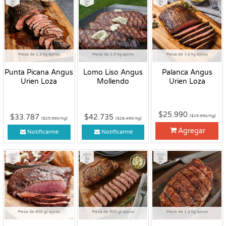
Pieza de 1.3 kg aprox
Pieza de 1.5 kg aprox
Pieza de 1.0 kg aprox
Punta Picana Angus
Lomo Liso Angus
Palanca Angus
Urien Loza
Mollendo
Urien Loza
$25.990
$33.787
$42.735
($25.990/Kg)
($25.990/Kg)
($28.490/Kg)
Agregar
Notificarme
Notificarme
Fresco
Fresco
Fresco
Pieza de 600 gr aprox
Pieza de 500 gr aprox
Pieza de 1.4 kg aprox