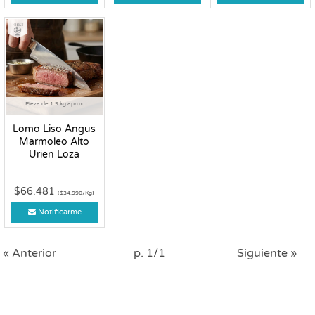
Fresco
Pieza de 1.9 kg aprox
Lomo Liso Angus
Marmoleo Alto
Urien Loza
$66.481
($34.990/Kg)
Notificarme
« Anterior
p. 1/1
Siguiente »