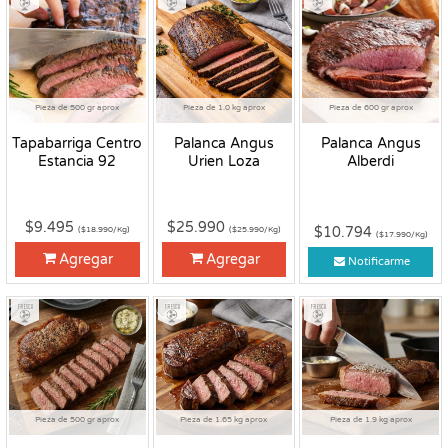
Pieza de 500 gr aprox
Pieza de 1.0 kg aprox
Pieza de 600 gr aprox
Tapabarriga Centro
Palanca Angus
Palanca Angus
Estancia 92
Urien Loza
Alberdi
$9.495
$25.990
$10.794
($18.990/Kg)
($25.990/Kg)
($17.990/Kg)
Agregar
Agregar
Notificarme
Fresco
Fresco
Fresco
Pieza de 500 gr aprox
Pieza de 1.65 kg aprox
Pieza de 1.9 kg aprox