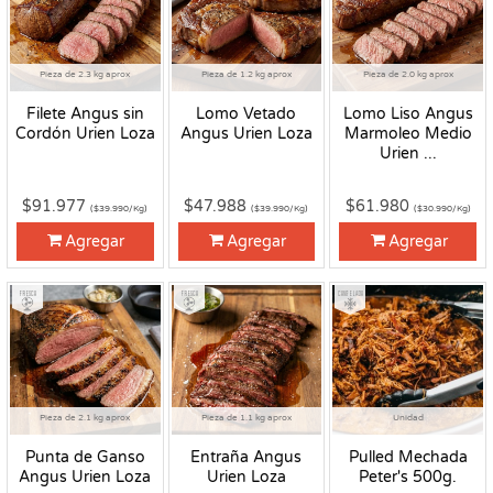
Pieza de 2.3 kg aprox
Pieza de 1.2 kg aprox
Pieza de 2.0 kg aprox
Filete Angus sin
Lomo Vetado
Lomo Liso Angus
Cordón Urien Loza
Angus Urien Loza
Marmoleo Medio
Urien ...
$91.977
$47.988
$61.980
($39.990/Kg)
($39.990/Kg)
($30.990/Kg)
Agregar
Agregar
Agregar
Fresco
Fresco
Congelado
Pieza de 2.1 kg aprox
Pieza de 1.1 kg aprox
Unidad
Punta de Ganso
Entraña Angus
Pulled Mechada
Angus Urien Loza
Urien Loza
Peter's 500g.