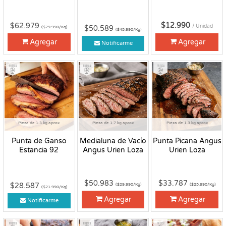
$12.990
$62.979
/ Unidad
$50.589
($29.990/Kg)
($45.990/Kg)
Agregar
Agregar
Notificarme
Fresco
Fresco
Fresco
Pieza de 1.3 kg aprox
Pieza de 1.7 kg aprox
Pieza de 1.3 kg aprox
Punta de Ganso
Medialuna de Vacío
Punta Picana Angus
Estancia 92
Angus Urien Loza
Urien Loza
$50.983
$33.787
$28.587
($29.990/Kg)
($25.990/Kg)
($21.990/Kg)
Agregar
Agregar
Notificarme
Fresco
Fresco
Fresco