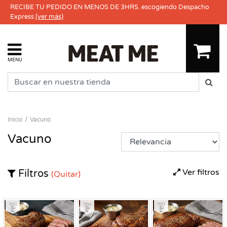
RECIBE TU PEDIDO EN MENOS DE 3HRS. escogiendo Despacho
Express
(ver más)
MENU
Inicio
Vacuno
Vacuno
Ver filtros
Filtros
(Quitar)
Fresco
Fresco
Fresco