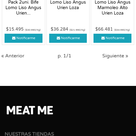
Pack 2uni. Bife
Lomo Liso Angus
Lomo Liso Angus
Lomo Liso Angus
Urien Loza
Marmoleo Alto
Urien...
Urien Loza
$15.495
$36.284
$66.481
($30.990/Kg)
($21.990/Kg)
($34.990/Kg)
Notificarme
Notificarme
Notificarme
« Anterior
p. 1/1
Siguiente »
NUESTRAS TIENDAS