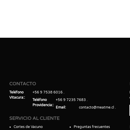
CONTACTO
Teléfono
+56 9 7538 6016
Vitacura:
Teléfono
+56 9 7235 7683
Providencia:
Email
contacto@meatme.cl
SERVICIO AL CLIENTE
Cortes de Vacuno
Preguntas frecuentes