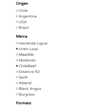
Origen
Chile
Argentina
USA
Brasil
Marca
Hacienda Liguai
Urien Loza
MeatMe
Mollendo
ChileBeef
Estancia 92
Swift
Alberdi
Black Angus
Burgrass
Formato