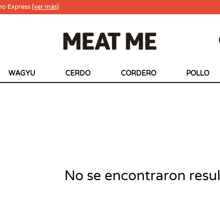
ho Express
(ver más)
WAGYU
CERDO
CORDERO
POLLO
No se encontraron resu