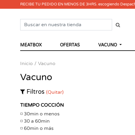
RECIBE TU PEDIDO EN MENOS DE 3HRS. escogiendo Despac
MEATBOX
OFERTAS
VACUNO
Inicio
Vacuno
Vacuno
Filtros
(Quitar)
TIEMPO COCCIÓN
30min o menos
30 a 60min
60min o más