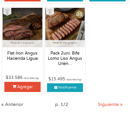
Fresco
Fresco
Pieza de 1.4 kg aprox
Pieza de 500 gr aprox
Flat Iron Angus
Pack 2uni. Bife
Hacienda Liguai
Lomo Liso Angus
Urien...
$33.586
$15.495
($23.990/Kg)
($30.990/Kg)
Agregar
Notificarme
« Anterior
p. 1/2
Siguiente »