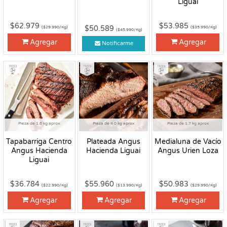
Liguai
$62.979
$53.985
$50.589
($29.990/Kg)
($35.990/Kg)
($45.990/Kg)
Agregar
Agregar
Notificarme
Fresco
Fresco
Fresco
Pieza de 1.6 kg aprox
Pieza de 4.0 kg aprox
Pieza de 1.7 kg aprox
Tapabarriga Centro
Plateada Angus
Medialuna de Vacío
Angus Hacienda
Hacienda Liguai
Angus Urien Loza
Liguai
$36.784
$55.960
$50.983
($22.990/Kg)
($13.990/Kg)
($29.990/Kg)
Agregar
Agregar
Agregar
Fresco
Fresco
Fresco