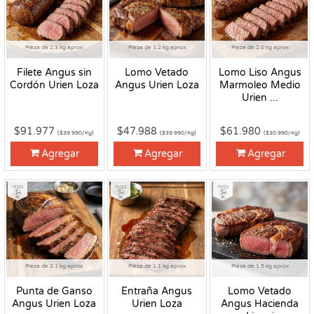
Pieza de 2.3 kg aprox
Pieza de 1.2 kg aprox
Pieza de 2.0 kg aprox
Filete Angus sin
Lomo Vetado
Lomo Liso Angus
Cordón Urien Loza
Angus Urien Loza
Marmoleo Medio
Urien ...
$91.977
$47.988
$61.980
($39.990/Kg)
($39.990/Kg)
($30.990/Kg)
Agregar
Agregar
Agregar
Fresco
Fresco
Fresco
Pieza de 2.1 kg aprox
Pieza de 1.1 kg aprox
Pieza de 1.5 kg aprox
Punta de Ganso
Entraña Angus
Lomo Vetado
Angus Urien Loza
Urien Loza
Angus Hacienda