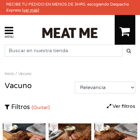
RECIBE TU PEDIDO EN MENOS DE 3HRS. escogiendo Despacho
Express
(ver más)
MENU
Inicio
Vacuno
Vacuno
Ver filtros
Filtros
(Quitar)
Fresco
Fresco
Fresco