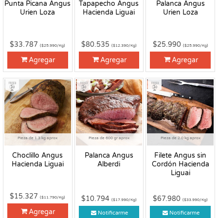
Punta Picana Angus
Tapapecho Angus
Palanca Angus
Urien Loza
Hacienda Liguai
Urien Loza
$33.787
$80.535
$25.990
($25.990/Kg)
($12.390/Kg)
($25.990/Kg)
Agregar
Agregar
Agregar
Fresco
Fresco
Fresco
Pieza de 1.3 kg aprox
Pieza de 600 gr aprox
Pieza de 2.0 kg aprox
Choclillo Angus
Palanca Angus
Filete Angus sin
Hacienda Liguai
Alberdi
Cordón Hacienda
Liguai
$15.327
$10.794
$67.980
($11.790/Kg)
($17.990/Kg)
($33.990/Kg)
Agregar
Notificarme
Notificarme