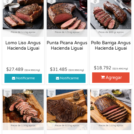
Pieza de 1.1 kg aprox
Pieza de 1.5 kg aprox
Pieza de 800 gr aprox
Lomo Liso Angus
Punta Picana Angus
Pollo Barriga Angus
Hacienda Liguai
Hacienda Liguai
Hacienda Liguai
$18.792
$27.489
$31.485
($23.490/Kg)
($24.990/Kg)
($20.990/Kg)
Agregar
Notificarme
Notificarme
Fresco
Fresco
Fresco
Pieza de 1.3 kg aprox
Pieza de 6.5 kg aprox
Pieza de 1.0 kg aprox