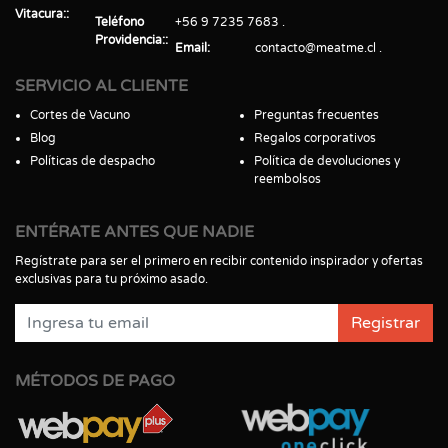
Vitacura:
Teléfono
+56 9 7235 7683
Providencia:
Email
contacto@meatme.cl
SERVICIO AL CLIENTE
Cortes de Vacuno
Preguntas frecuentes
Blog
Regalos corporativos
Políticas de despacho
Política de devoluciones y
reembolsos
ENTÉRATE ANTES QUE NADIE
Regístrate para ser el primero en recibir contenido inspirador y ofertas
exclusivas para tu próximo asado.
Registrar
MÉTODOS DE PAGO