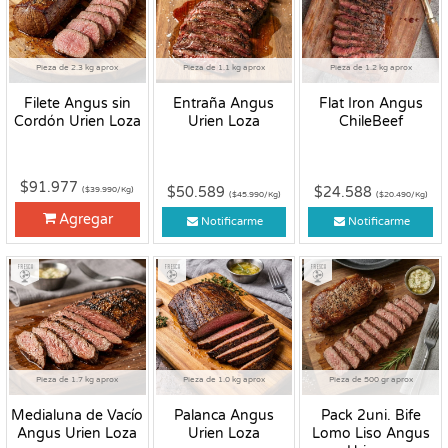
Pieza de 2.3 kg aprox
Pieza de 1.1 kg aprox
Pieza de 1.2 kg aprox
Filete Angus sin
Entraña Angus
Flat Iron Angus
Cordón Urien Loza
Urien Loza
ChileBeef
$91.977
$50.589
$24.588
($39.990/Kg)
($45.990/Kg)
($20.490/Kg)
Agregar
Notificarme
Notificarme
Fresco
Fresco
Fresco
Pieza de 1.7 kg aprox
Pieza de 1.0 kg aprox
Pieza de 500 gr aprox
Medialuna de Vacío
Palanca Angus
Pack 2uni. Bife
Angus Urien Loza
Urien Loza
Lomo Liso Angus