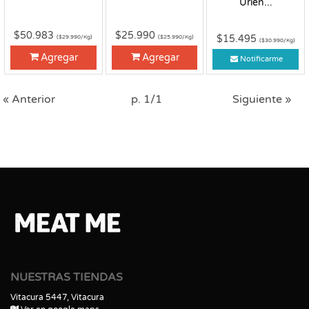
Urien...
$50.983
$25.990
$15.495
($29.990/Kg)
($25.990/Kg)
($30.990/Kg)
Agregar
Agregar
Notificarme
« Anterior
p. 1/1
Siguiente »
NUESTRAS TIENDAS
Vitacura 5447, Vitacura