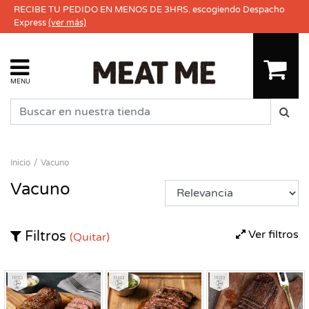
RECIBE TU PEDIDO EN MENOS DE 3HRS. escogiendo Despacho
Express
(ver más)
MENU
Inicio
Vacuno
Vacuno
Ver filtros
Filtros
(Quitar)
Fresco
Fresco
Fresco