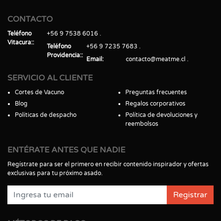
CONTACTO
Teléfono
+56 9 7538 6016
Vitacura:
Teléfono
+56 9 7235 7683
Providencia:
Email
contacto@meatme.cl
SERVICIO AL CLIENTE
Cortes de Vacuno
Preguntas frecuentes
Blog
Regalos corporativos
Políticas de despacho
Política de devoluciones y
reembolsos
ENTÉRATE ANTES QUE NADIE
Regístrate para ser el primero en recibir contenido inspirador y ofertas
exclusivas para tu próximo asado.
Registrar