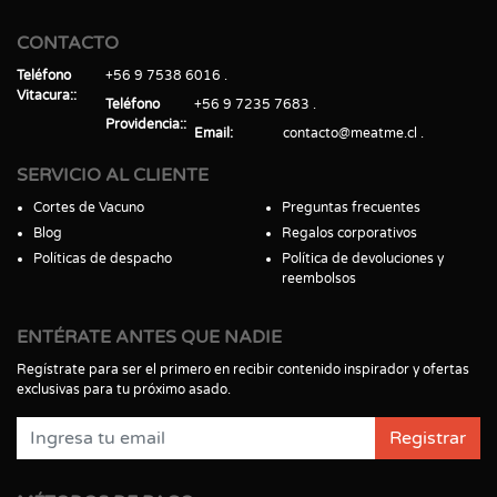
CONTACTO
Teléfono
+56 9 7538 6016
Vitacura:
Teléfono
+56 9 7235 7683
Providencia:
Email
contacto@meatme.cl
SERVICIO AL CLIENTE
Cortes de Vacuno
Preguntas frecuentes
Blog
Regalos corporativos
Políticas de despacho
Política de devoluciones y
reembolsos
ENTÉRATE ANTES QUE NADIE
Regístrate para ser el primero en recibir contenido inspirador y ofertas
exclusivas para tu próximo asado.
Registrar