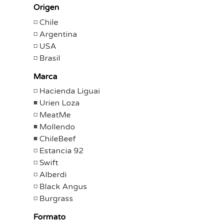
Origen
Chile
Argentina
USA
Brasil
Marca
Hacienda Liguai
Urien Loza
MeatMe
Mollendo
ChileBeef
Estancia 92
Swift
Alberdi
Black Angus
Burgrass
Formato