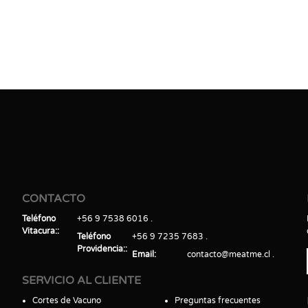
CONTACTO
Teléfono
+56 9 7538 6016
Vitacura:
Teléfono
+56 9 7235 7683
Providencia:
Email
contacto@meatme.cl
SERVICIO AL CLIENTE
Cortes de Vacuno
Preguntas frecuentes