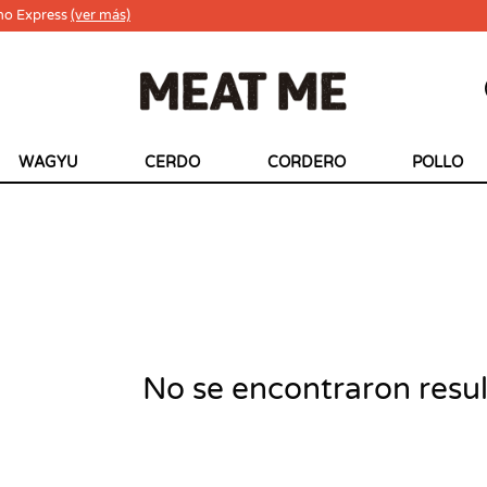
ho Express
(ver más)
WAGYU
CERDO
CORDERO
POLLO
No se encontraron resu