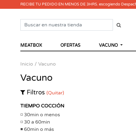
RECIBE TU PEDIDO EN MENOS DE 3HRS. escogiendo Despac
MEATBOX
OFERTAS
VACUNO
Inicio
Vacuno
Vacuno
Filtros
(Quitar)
TIEMPO COCCIÓN
30min o menos
30 a 60min
60min o más