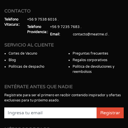
CONTACTO
Teléfono
+56 9 7538 6016
Vitacura:
Teléfono
+56 9 7235 7683
Providencia:
Email
contacto@meatme.cl
SERVICIO AL CLIENTE
Cortes de Vacuno
Preguntas frecuentes
Blog
Regalos corporativos
Políticas de despacho
Política de devoluciones y
reembolsos
ENTÉRATE ANTES QUE NADIE
Regístrate para ser el primero en recibir contenido inspirador y ofertas
exclusivas para tu próximo asado.
Registrar