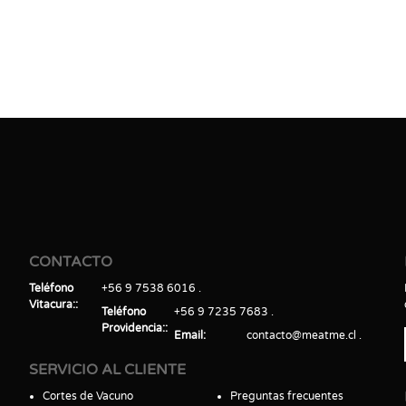
CONTACTO
Teléfono
+56 9 7538 6016
Vitacura:
Teléfono
+56 9 7235 7683
Providencia:
Email
contacto@meatme.cl
SERVICIO AL CLIENTE
Cortes de Vacuno
Preguntas frecuentes