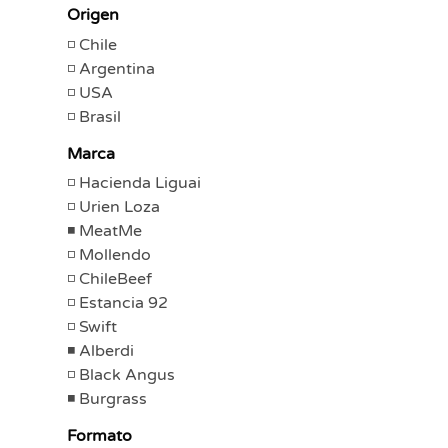
Origen
Chile
Argentina
USA
Brasil
Marca
Hacienda Liguai
Urien Loza
MeatMe
Mollendo
ChileBeef
Estancia 92
Swift
Alberdi
Black Angus
Burgrass
Formato