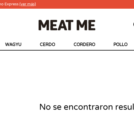
ho Express
(ver más)
WAGYU
CERDO
CORDERO
POLLO
No se encontraron resu