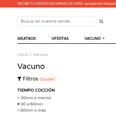
RECIBE TU PEDIDO EN MENOS DE 3HRS. escogiendo Despac
MEATBOX
OFERTAS
VACUNO
Inicio
Vacuno
Vacuno
Filtros
(Quitar)
TIEMPO COCCIÓN
30min o menos
30 a 60min
60min o más