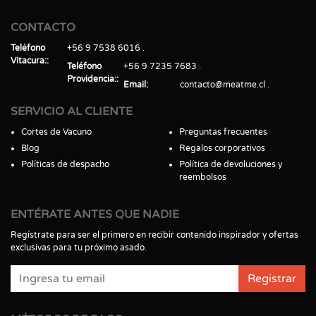
CONTACTO
Teléfono
+56 9 7538 6016
Vitacura:
Teléfono
+56 9 7235 7683
Providencia:
Email
contacto@meatme.cl
SERVICIO AL CLIENTE
Cortes de Vacuno
Preguntas frecuentes
Blog
Regalos corporativos
Políticas de despacho
Política de devoluciones y
reembolsos
ENTÉRATE ANTES QUE NADIE
Regístrate para ser el primero en recibir contenido inspirador y ofertas
exclusivas para tu próximo asado.
Registrar