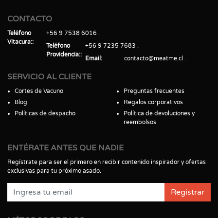
CONTACTO
Teléfono
+56 9 7538 6016
Vitacura:
Teléfono
+56 9 7235 7683
Providencia:
Email
contacto@meatme.cl
SERVICIO AL CLIENTE
Cortes de Vacuno
Preguntas frecuentes
Blog
Regalos corporativos
Políticas de despacho
Política de devoluciones y
reembolsos
ENTÉRATE ANTES QUE NADIE
Regístrate para ser el primero en recibir contenido inspirador y ofertas
exclusivas para tu próximo asado.
Registrar