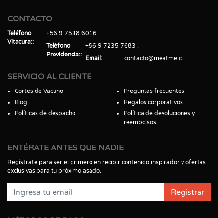
CONTACTO
Teléfono
+56 9 7538 6016
Vitacura:
Teléfono
+56 9 7235 7683
Providencia:
Email
contacto@meatme.cl
SERVICIO AL CLIENTE
Cortes de Vacuno
Preguntas frecuentes
Blog
Regalos corporativos
Políticas de despacho
Política de devoluciones y
reembolsos
ENTÉRATE ANTES QUE NADIE
Regístrate para ser el primero en recibir contenido inspirador y ofertas
exclusivas para tu próximo asado.
Registrar