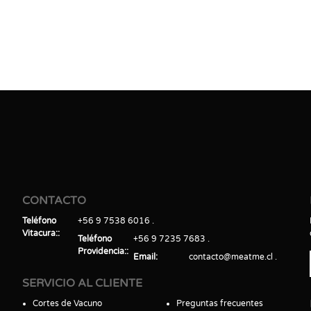
CONTACTO
Teléfono
+56 9 7538 6016
Vitacura:
Teléfono
+56 9 7235 7683
Providencia:
Email
contacto@meatme.cl
SERVICIO AL CLIENTE
Cortes de Vacuno
Preguntas frecuentes