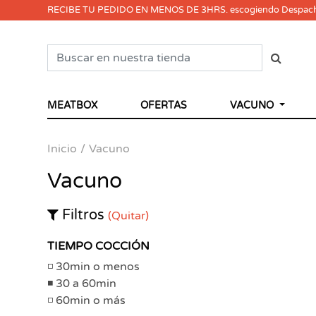
RECIBE TU PEDIDO EN MENOS DE 3HRS. escogiendo Despac
MEATBOX
OFERTAS
VACUNO
Inicio
Vacuno
Vacuno
Filtros
(Quitar)
TIEMPO COCCIÓN
30min o menos
30 a 60min
60min o más