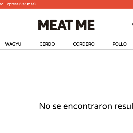
ho Express
(ver más)
WAGYU
CERDO
CORDERO
POLLO
No se encontraron resu