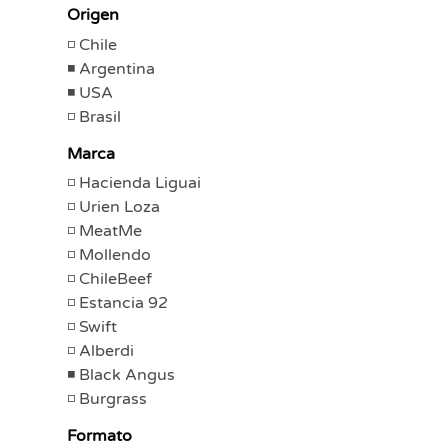
Origen
Chile
Argentina
USA
Brasil
Marca
Hacienda Liguai
Urien Loza
MeatMe
Mollendo
ChileBeef
Estancia 92
Swift
Alberdi
Black Angus
Burgrass
Formato