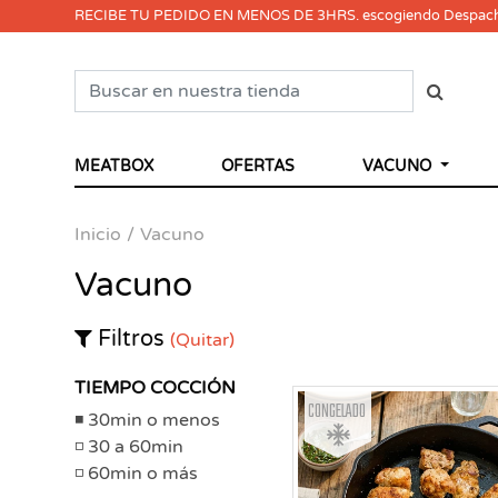
RECIBE TU PEDIDO EN MENOS DE 3HRS. escogiendo Despac
MEATBOX
OFERTAS
VACUNO
Inicio
Vacuno
Vacuno
Filtros
(Quitar)
TIEMPO COCCIÓN
Congelado
30min o menos
30 a 60min
60min o más