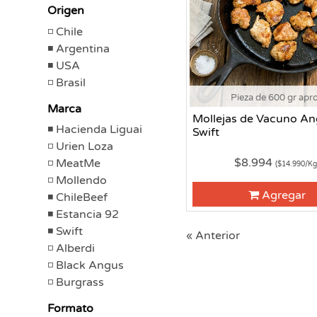
Origen
Chile
Argentina
USA
Brasil
Pieza de 600 gr apr
Marca
Mollejas de Vacuno A
Hacienda Liguai
Swift
Urien Loza
$8.994
MeatMe
($14.990/Kg
Mollendo
Agregar
ChileBeef
Estancia 92
Swift
« Anterior
Alberdi
Black Angus
Burgrass
Formato