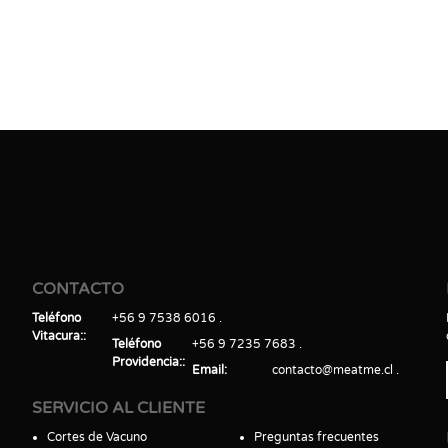
CONTACTO
Teléfono
+56 9 7538 6016
Vitacura:
Teléfono
+56 9 7235 7683
Providencia:
Email
contacto@meatme.cl
SERVICIO AL CLIENTE
Cortes de Vacuno
Preguntas frecuentes