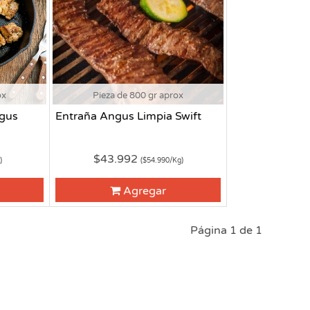
ox
Pieza de 800 gr aprox
ngus
Entraña Angus Limpia Swift
$43.992
)
($54.990/Kg)
Agregar
Página 1 de 1