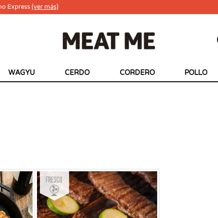
ho Express
(ver más)
WAGYU
CERDO
CORDERO
POLLO
Fresco