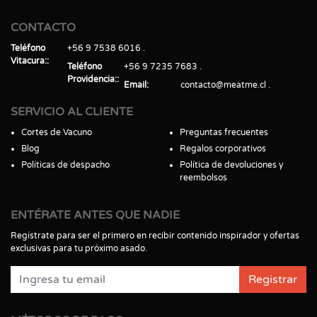
CONTACTO
Teléfono
+56 9 7538 6016
Vitacura:
Teléfono
+56 9 7235 7683
Providencia:
Email
contacto@meatme.cl
SERVICIO AL CLIENTE
Cortes de Vacuno
Preguntas frecuentes
Blog
Regalos corporativos
Políticas de despacho
Política de devoluciones y
reembolsos
ENTÉRATE ANTES QUE NADIE
Regístrate para ser el primero en recibir contenido inspirador y ofertas
exclusivas para tu próximo asado.
Registrar