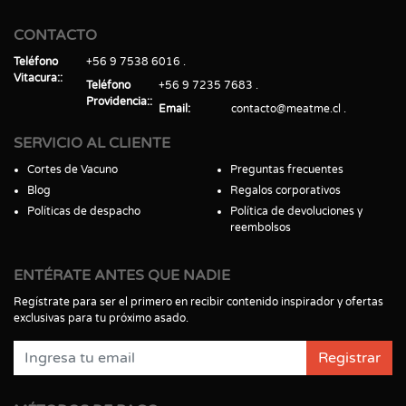
CONTACTO
Teléfono
+56 9 7538 6016
Vitacura:
Teléfono
+56 9 7235 7683
Providencia:
Email
contacto@meatme.cl
SERVICIO AL CLIENTE
Cortes de Vacuno
Preguntas frecuentes
Blog
Regalos corporativos
Políticas de despacho
Política de devoluciones y
reembolsos
ENTÉRATE ANTES QUE NADIE
Regístrate para ser el primero en recibir contenido inspirador y ofertas
exclusivas para tu próximo asado.
Registrar