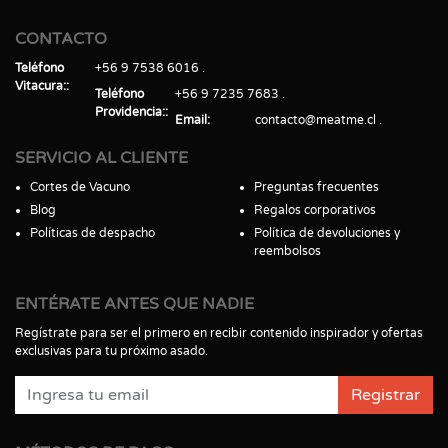
CONTACTO
Teléfono
+56 9 7538 6016
Vitacura:
Teléfono
+56 9 7235 7683
Providencia:
Email
contacto@meatme.cl
SERVICIO AL CLIENTE
Cortes de Vacuno
Preguntas frecuentes
Blog
Regalos corporativos
Políticas de despacho
Política de devoluciones y
reembolsos
ENTÉRATE ANTES QUE NADIE
Regístrate para ser el primero en recibir contenido inspirador y ofertas
exclusivas para tu próximo asado.
Registrar