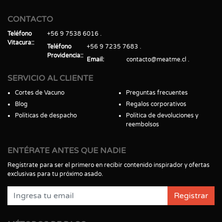
CONTACTO
Teléfono
+56 9 7538 6016
Vitacura:
Teléfono
+56 9 7235 7683
Providencia:
Email
contacto@meatme.cl
SERVICIO AL CLIENTE
Cortes de Vacuno
Preguntas frecuentes
Blog
Regalos corporativos
Políticas de despacho
Política de devoluciones y
reembolsos
ENTÉRATE ANTES QUE NADIE
Regístrate para ser el primero en recibir contenido inspirador y ofertas
exclusivas para tu próximo asado.
Registrar