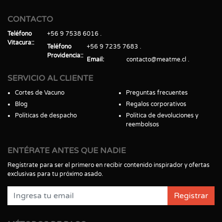
CONTACTO
Teléfono
+56 9 7538 6016
Vitacura:
Teléfono
+56 9 7235 7683
Providencia:
Email
contacto@meatme.cl
SERVICIO AL CLIENTE
Cortes de Vacuno
Preguntas frecuentes
Blog
Regalos corporativos
Políticas de despacho
Política de devoluciones y
reembolsos
ENTÉRATE ANTES QUE NADIE
Regístrate para ser el primero en recibir contenido inspirador y ofertas
exclusivas para tu próximo asado.
Registrar