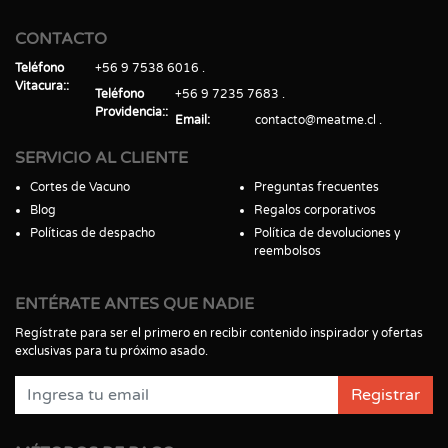
CONTACTO
Teléfono
+56 9 7538 6016
Vitacura:
Teléfono
+56 9 7235 7683
Providencia:
Email
contacto@meatme.cl
SERVICIO AL CLIENTE
Cortes de Vacuno
Preguntas frecuentes
Blog
Regalos corporativos
Políticas de despacho
Política de devoluciones y
reembolsos
ENTÉRATE ANTES QUE NADIE
Regístrate para ser el primero en recibir contenido inspirador y ofertas
exclusivas para tu próximo asado.
Registrar