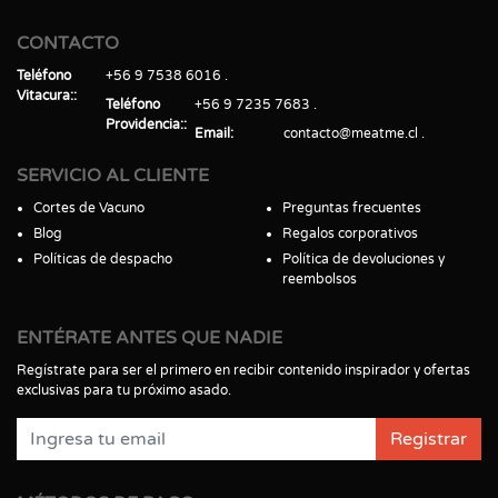
CONTACTO
Teléfono
+56 9 7538 6016
Vitacura:
Teléfono
+56 9 7235 7683
Providencia:
Email
contacto@meatme.cl
SERVICIO AL CLIENTE
Cortes de Vacuno
Preguntas frecuentes
Blog
Regalos corporativos
Políticas de despacho
Política de devoluciones y
reembolsos
ENTÉRATE ANTES QUE NADIE
Regístrate para ser el primero en recibir contenido inspirador y ofertas
exclusivas para tu próximo asado.
Registrar