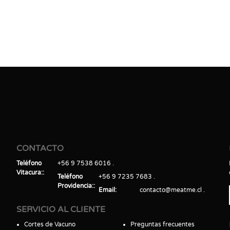
CONTACTO
Teléfono
+56 9 7538 6016
Vitacura:
Teléfono
+56 9 7235 7683
Providencia:
Email
contacto@meatme.cl
SERVICIO AL CLIENTE
Cortes de Vacuno
Preguntas frecuentes