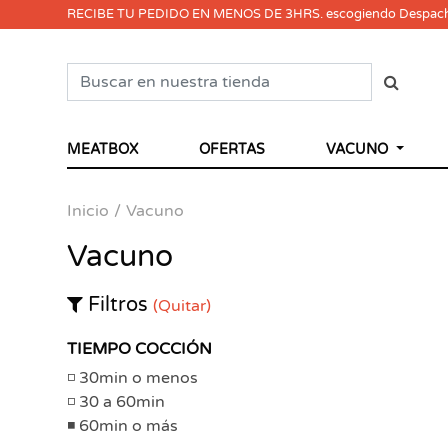
RECIBE TU PEDIDO EN MENOS DE 3HRS. escogiendo Despac
MEATBOX
OFERTAS
VACUNO
Inicio
Vacuno
Vacuno
Filtros
(Quitar)
TIEMPO COCCIÓN
30min o menos
30 a 60min
60min o más