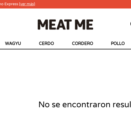
ho Express
(ver más)
WAGYU
CERDO
CORDERO
POLLO
No se encontraron resu