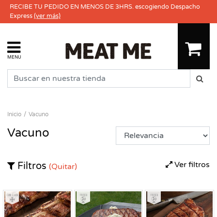
RECIBE TU PEDIDO EN MENOS DE 3HRS. escogiendo Despacho
Express
(ver más)
MENU
Inicio
Vacuno
Vacuno
Ver filtros
Filtros
(Quitar)
Congelado
Fresco
Fresco