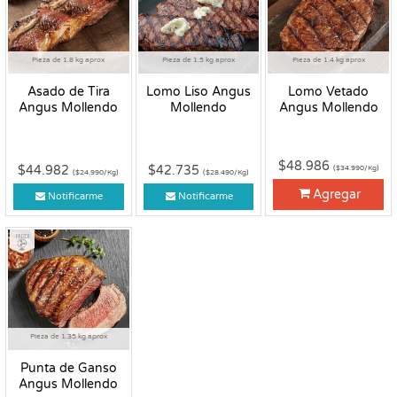
Pieza de 1.8 kg aprox
Pieza de 1.5 kg aprox
Pieza de 1.4 kg aprox
Asado de Tira
Lomo Liso Angus
Lomo Vetado
Angus Mollendo
Mollendo
Angus Mollendo
$48.986
$44.982
$42.735
($34.990/Kg)
($24.990/Kg)
($28.490/Kg)
Agregar
Notificarme
Notificarme
Fresco
Pieza de 1.35 kg aprox
Punta de Ganso
Angus Mollendo