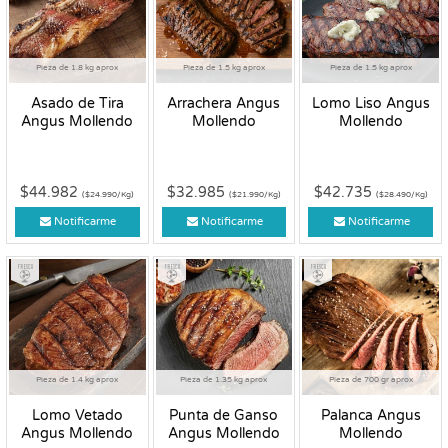
Pieza de 1.8 kg aprox
Pieza de 1.5 kg aprox
Pieza de 1.5 kg aprox
Asado de Tira
Arrachera Angus
Lomo Liso Angus
Angus Mollendo
Mollendo
Mollendo
$44.982
$32.985
$42.735
($24.990/Kg)
($21.990/Kg)
($28.490/Kg)
Notificarme
Notificarme
Notificarme
Fresco
Fresco
Fresco
Pieza de 1.4 kg aprox
Pieza de 1.35 kg aprox
Pieza de 700 gr aprox
Lomo Vetado
Punta de Ganso
Palanca Angus
Angus Mollendo
Angus Mollendo
Mollendo