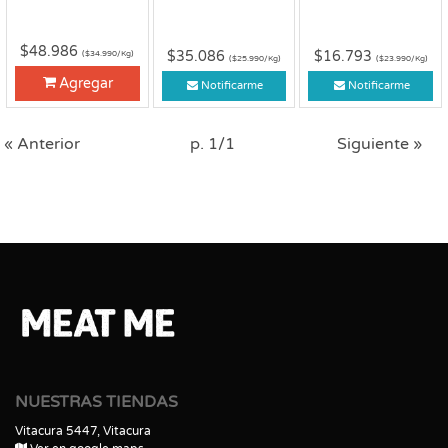
$48.986
$35.086
$16.793
($34.990/Kg)
($25.990/Kg)
($23.990/Kg)
Agregar
Notificarme
Notificarme
« Anterior
p. 1/1
Siguiente »
NUESTRAS TIENDAS
Vitacura 5447, Vitacura