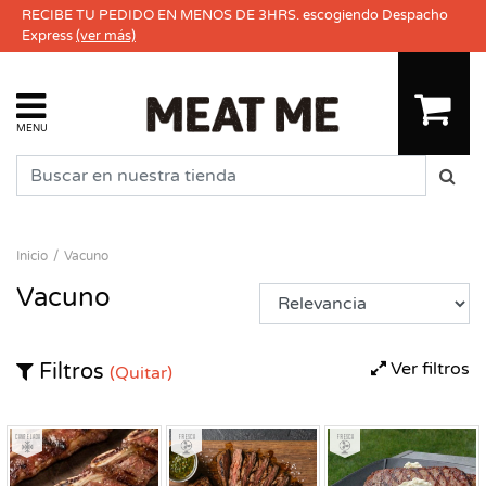
RECIBE TU PEDIDO EN MENOS DE 3HRS. escogiendo Despacho
Express
(ver más)
MENU
Inicio
Vacuno
Vacuno
Ver filtros
Filtros
(Quitar)
Congelado
Fresco
Fresco