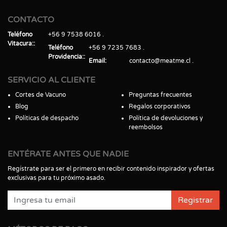
CONTACTO
Teléfono
+56 9 7538 6016
Vitacura:
Teléfono
+56 9 7235 7683
Providencia:
Email
contacto@meatme.cl
SERVICIO AL CLIENTE
Cortes de Vacuno
Preguntas frecuentes
Blog
Regalos corporativos
Políticas de despacho
Política de devoluciones y
reembolsos
ENTÉRATE ANTES QUE NADIE
Regístrate para ser el primero en recibir contenido inspirador y ofertas
exclusivas para tu próximo asado.
Registrar