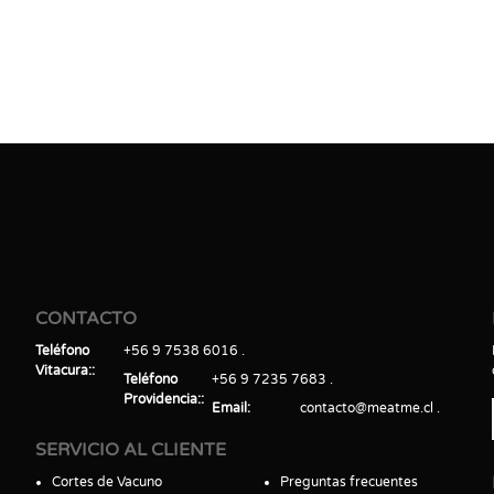
CONTACTO
Teléfono
+56 9 7538 6016
Vitacura:
Teléfono
+56 9 7235 7683
Providencia:
Email
contacto@meatme.cl
SERVICIO AL CLIENTE
Cortes de Vacuno
Preguntas frecuentes