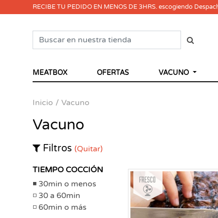
RECIBE TU PEDIDO EN MENOS DE 3HRS. escogiendo Despac
MEATBOX
OFERTAS
VACUNO
Inicio
Vacuno
Vacuno
Filtros
(Quitar)
TIEMPO COCCIÓN
Fresco
30min o menos
30 a 60min
60min o más