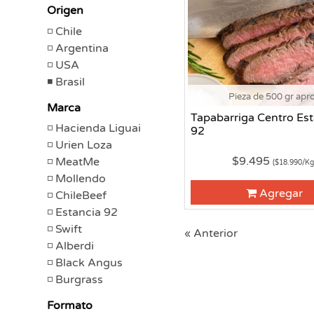
Origen
Chile
Argentina
USA
Brasil
Pieza de 500 gr apr
Marca
Tapabarriga Centro Est
Hacienda Liguai
92
Urien Loza
$9.495
MeatMe
($18.990/Kg
Mollendo
Agregar
ChileBeef
Estancia 92
Swift
« Anterior
Alberdi
Black Angus
Burgrass
Formato