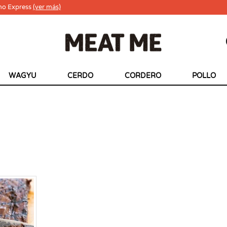
ho Express
(ver más)
WAGYU
CERDO
CORDERO
POLLO