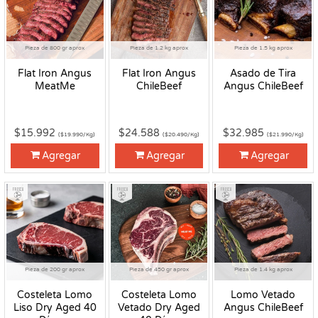
Pieza de 800 gr aprox
Pieza de 1.2 kg aprox
Pieza de 1.5 kg aprox
Flat Iron Angus
Flat Iron Angus
Asado de Tira
MeatMe
ChileBeef
Angus ChileBeef
$15.992
$24.588
$32.985
($19.990/Kg)
($20.490/Kg)
($21.990/Kg)
Agregar
Agregar
Agregar
Fresco
Fresco
Fresco
Pieza de 200 gr aprox
Pieza de 450 gr aprox
Pieza de 1.4 kg aprox
Costeleta Lomo
Costeleta Lomo
Lomo Vetado
Liso Dry Aged 40
Vetado Dry Aged
Angus ChileBeef