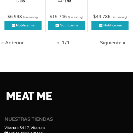
Días ...
40 Día...
$6.998
$15.746
$44.786
($34.990/Kg)
($34.990/Kg)
($31.990/Kg)
Notificarme
Notificarme
Notificarme
« Anterior
p. 1/1
Siguiente »
NUESTRAS TIENDAS
Vitacura 5447, Vitacura