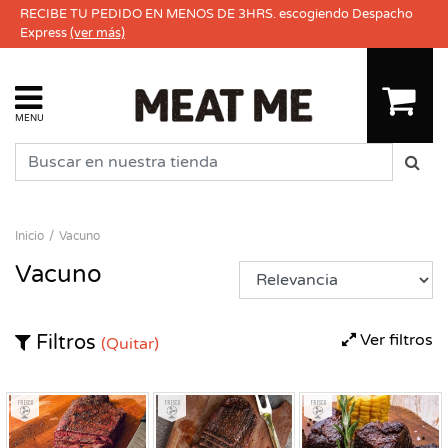
RECIBE TU PEDIDO EN MENOS DE 3HRS. escogiendo Despacho
Express
(ver más)
MENU
Inicio
Vacuno
Vacuno
Ver filtros
Filtros
(Quitar)
Fresco
Fresco
Fresco