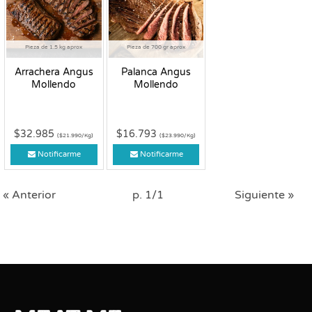
Pieza de 1.5 kg aprox
Pieza de 700 gr aprox
Arrachera Angus
Palanca Angus
Mollendo
Mollendo
$32.985
$16.793
($21.990/Kg)
($23.990/Kg)
Notificarme
Notificarme
« Anterior
p. 1/1
Siguiente »