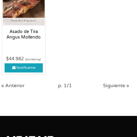
Pieza de 1.8 kg aprox
Asado de Tira
Angus Mollendo
$44.982
($24.990/Kg)
Notificarme
« Anterior
p. 1/1
Siguiente »