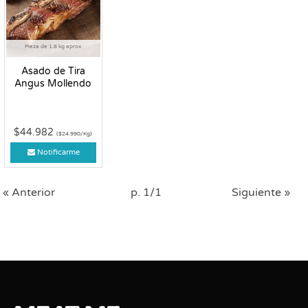
Pieza de 1.8 kg aprox
Asado de Tira
Angus Mollendo
$44.982
($24.990/Kg)
Notificarme
« Anterior
p. 1/1
Siguiente »