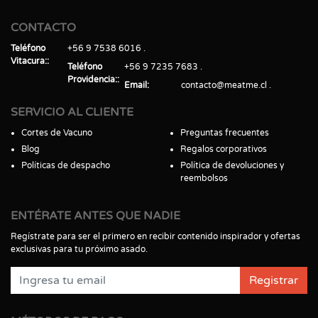
CONTACTO
Teléfono
+56 9 7538 6016
Vitacura:
Teléfono
+56 9 7235 7683
Providencia:
Email
contacto@meatme.cl
SERVICIO AL CLIENTE
Cortes de Vacuno
Preguntas frecuentes
Blog
Regalos corporativos
Políticas de despacho
Política de devoluciones y
reembolsos
ENTÉRATE ANTES QUE NADIE
Regístrate para ser el primero en recibir contenido inspirador y ofertas
exclusivas para tu próximo asado.
Registrar