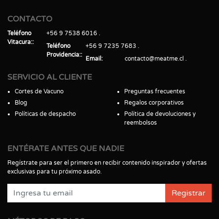
CONTACTO
Teléfono
+56 9 7538 6016
Vitacura:
Teléfono
+56 9 7235 7683
Providencia:
Email
contacto@meatme.cl
SERVICIO AL CLIENTE
Cortes de Vacuno
Preguntas frecuentes
Blog
Regalos corporativos
Políticas de despacho
Política de devoluciones y
reembolsos
ENTÉRATE ANTES QUE NADIE
Regístrate para ser el primero en recibir contenido inspirador y ofertas
exclusivas para tu próximo asado.
Registrar