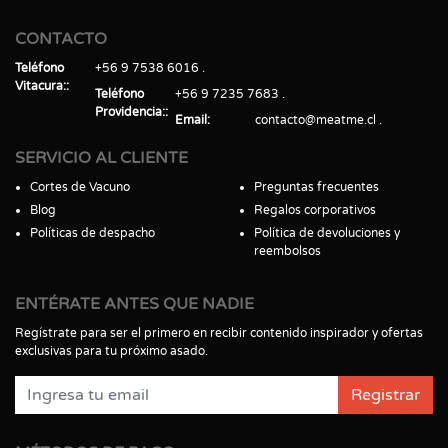
CONTACTO
Teléfono
+56 9 7538 6016
Vitacura:
Teléfono
+56 9 7235 7683
Providencia:
Email
contacto@meatme.cl
SERVICIO AL CLIENTE
Cortes de Vacuno
Preguntas frecuentes
Blog
Regalos corporativos
Políticas de despacho
Política de devoluciones y
reembolsos
ENTÉRATE ANTES QUE NADIE
Regístrate para ser el primero en recibir contenido inspirador y ofertas
exclusivas para tu próximo asado.
Registrar