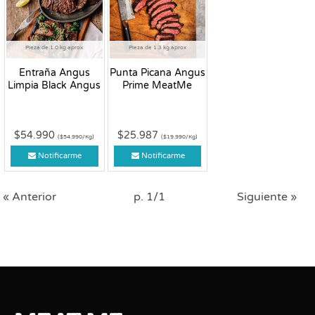
Pieza de 1.0 kg aprox
Pieza de 1.3 kg aprox
Entraña Angus
Punta Picana Angus
Limpia Black Angus
Prime MeatMe
$54.990
$25.987
($54.990/Kg)
($19.990/Kg)
Notificarme
Notificarme
« Anterior
p. 1/1
Siguiente »