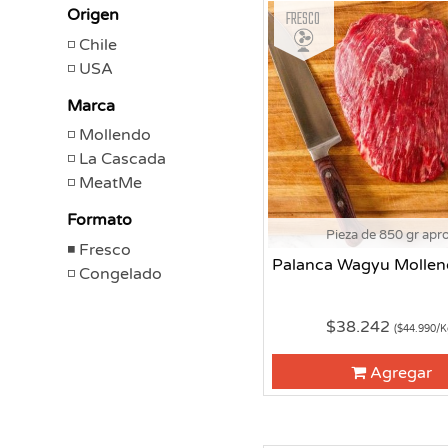
Fresco
Origen
Chile
USA
Marca
Mollendo
La Cascada
MeatMe
Formato
Pieza de 850 gr apr
Fresco
Palanca Wagyu Molle
Congelado
$38.242
($44.990/K
Agregar