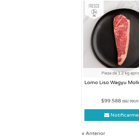
Fresco
Pieza de 1.2 kg apr
Lomo Liso Wagyu Mol
$99.588
($82.990/K
Notificarme
« Anterior