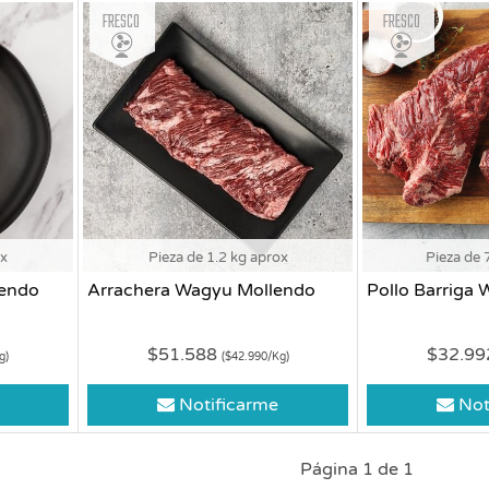
Fresco
Fresco
ox
Pieza de 1.2 kg aprox
Pieza de 
lendo
Arrachera Wagyu Mollendo
Pollo Barriga
$51.588
$32.9
g)
($42.990/Kg)
Notificarme
Not
Página 1 de 1