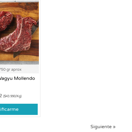
750 gr aprox
 Wagyu Mollendo
92
($43.990/Kg)
ificarme
Siguiente »