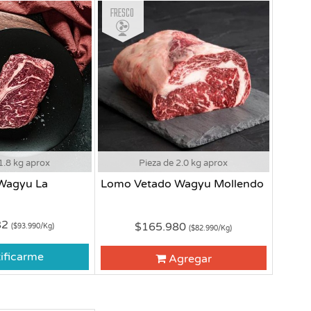
Fresco
1.8 kg aprox
Pieza de 2.0 kg aprox
Wagyu La
Lomo Vetado Wagyu Mollendo
82
$165.980
($93.990/Kg)
($82.990/Kg)
ificarme
Agregar