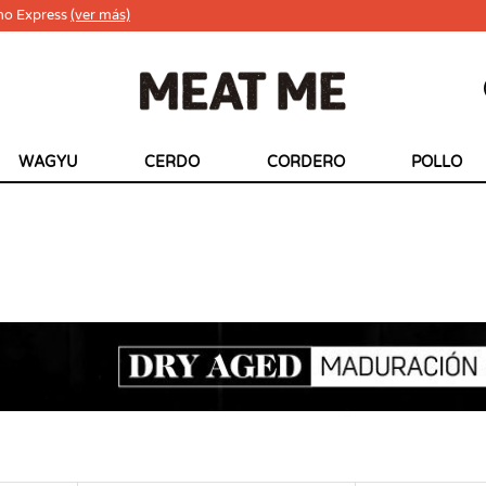
ho Express
(ver más)
WAGYU
CERDO
CORDERO
POLLO