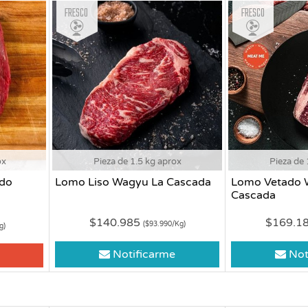
Fresco
Fresco
ox
Pieza de 1.5 kg aprox
Pieza de 
ndo
Lomo Liso Wagyu La Cascada
Lomo Vetado 
Cascada
$140.985
$169.1
($93.990/Kg)
g)
Notificarme
Not