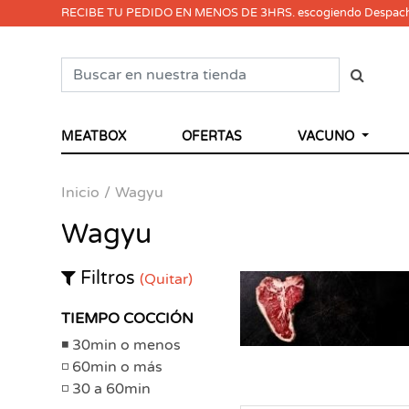
RECIBE TU PEDIDO EN MENOS DE 3HRS. escogiendo Despac
MEATBOX
OFERTAS
VACUNO
Inicio
Wagyu
Wagyu
Filtros
(Quitar)
TIEMPO COCCIÓN
30min o menos
60min o más
30 a 60min