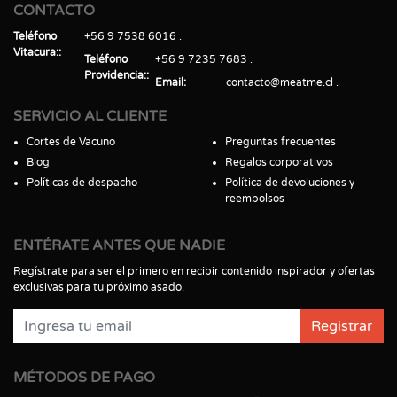
CONTACTO
Teléfono
+56 9 7538 6016
Vitacura:
Teléfono
+56 9 7235 7683
Providencia:
Email
contacto@meatme.cl
SERVICIO AL CLIENTE
Cortes de Vacuno
Preguntas frecuentes
Blog
Regalos corporativos
Políticas de despacho
Política de devoluciones y
reembolsos
ENTÉRATE ANTES QUE NADIE
Regístrate para ser el primero en recibir contenido inspirador y ofertas
exclusivas para tu próximo asado.
Registrar
MÉTODOS DE PAGO