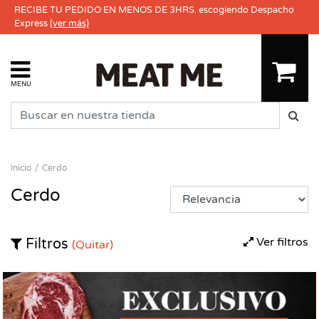
RECIBE TU PEDIDO EN MENOS DE 3HRS. escogiendo Despacho
Express
(ver más)
MENU
Inicio
Cerdo
Cerdo
Ver filtros
Filtros
(Quitar)