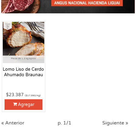
Fresco
Pieza de 1.3 kg aprox
Lomo Liso de Cerdo
Ahumado Braunau
$23.387
($17.990/Kg)
Agregar
« Anterior
p. 1/1
Siguiente »