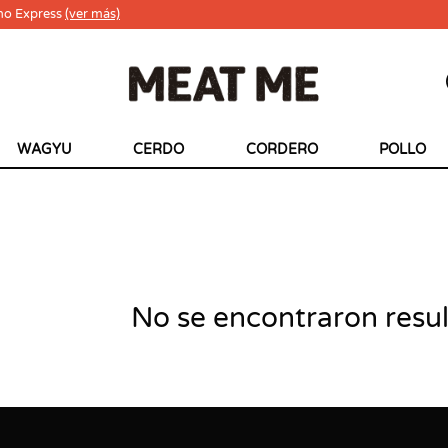
ho Express
(ver más)
WAGYU
CERDO
CORDERO
POLLO
No se encontraron resu