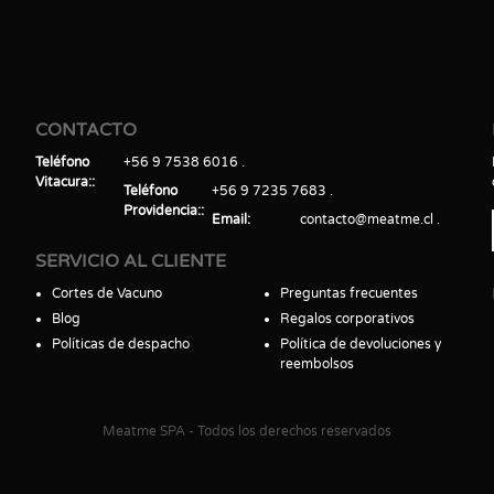
CONTACTO
Teléfono
+56 9 7538 6016
Vitacura:
Teléfono
+56 9 7235 7683
Providencia:
Email
contacto@meatme.cl
SERVICIO AL CLIENTE
Cortes de Vacuno
Preguntas frecuentes
Blog
Regalos corporativos
Políticas de despacho
Política de devoluciones y
reembolsos
Meatme SPA - Todos los derechos reservados