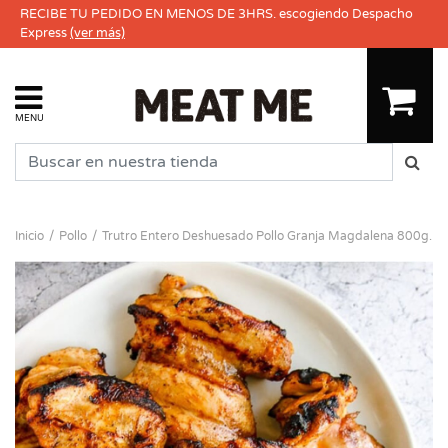
RECIBE TU PEDIDO EN MENOS DE 3HRS. escogiendo Despacho
Express
(ver más)
MENU
Inicio
Pollo
Trutro Entero Deshuesado Pollo Granja Magdalena 800g.