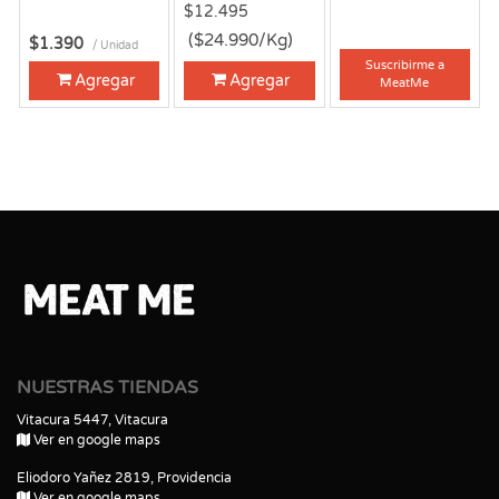
$12.495
($24.990/Kg)
$1.390
/ Unidad
Suscribirme
a
Agregar
Agregar
MeatMe
NUESTRAS TIENDAS
Vitacura 5447, Vitacura
Ver en google maps
Eliodoro Yañez 2819, Providencia
Ver en google maps