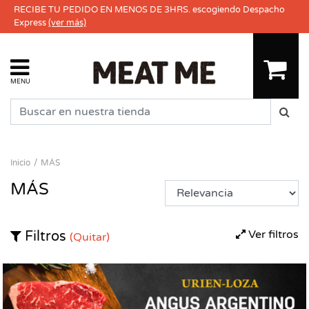
RECIBE TU PEDIDO EN MENOS DE 3HRS. escogiendo Despacho
Express
(ver más)
MENU
Inicio
MÁS
MÁS
Ver filtros
Filtros
(Quitar)